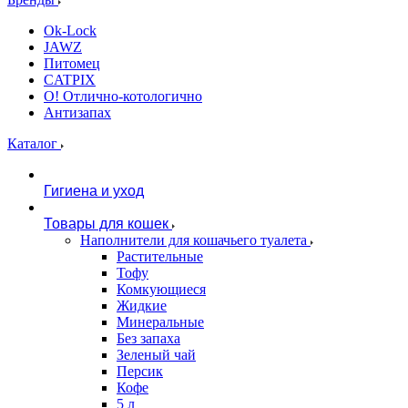
Ok-Lock
JAWZ
Питомец
CATPIX
О! Отлично-котологично
Антизапах
Каталог
Гигиена и уход
Товары для кошек
Наполнители для кошачьего туалета
Растительные
Тофу
Комкующиеся
Жидкие
Минеральные
Без запаха
Зеленый чай
Персик
Кофе
5 л