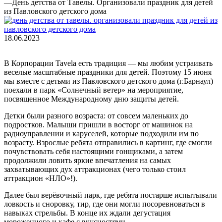
—
День детства от Тавелы. Организовали праздник для детей
из Павловского детского дома
18.06.2023
В Корпорации Tavela есть традиция — мы любим устраивать
веселые масштабные праздники для детей. Поэтому 15 июня
мы вместе с детьми из Павловского детского дома (г.Барнаул)
поехали в парк «Солнечный ветер» на мероприятие,
посвященное Международному дню защиты детей.
Детки были разного возраста: от совсем маленьких до
подростков. Малыши пришли в восторг от машинок на
радиоуправлении и каруселей, которые подходили им по
возрасту. Взрослые ребята отправились в картинг, где смогли
почувствовать себя настоящими гонщиками, а затем
продолжили ловить яркие впечатления на самых
захватывающих дух аттракционах (чего только стоил
аттракцион «НЛО»!).
Далее был верёвочный парк, где ребята постарше испытывали
ловкость и сноровку, тир, где они могли посоревноваться в
навыках стрельбы. В конце их ждали дегустация
мороженного и кафе с вкусностями.