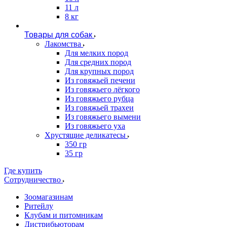
11 л
8 кг
Товары для собак
Лакомства
Для мелких пород
Для средних пород
Для крупных пород
Из говяжьей печени
Из говяжьего лёгкого
Из говяжьего рубца
Из говяжьей трахеи
Из говяжьего вымени
Из говяжьего уха
Хрустящие деликатесы
350 гр
35 гр
Где купить
Сотрудничество
Зоомагазинам
Ритейлу
Клубам и питомникам
Дистрибьюторам