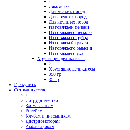
Лакомства
Для мелких пород
Для средних пород
Для крупных пород
Из говяжьей печени
Из говяжьего лёгкого
Из говяжьего рубца
Из говяжьей трахеи
Из говяжьего вымени
Из говяжьего уха
Хрустящие деликатесы
Хрустящие деликатесы
350 гр
35 гр
Где купить
Сотрудничество
Сотрудничество
Зоомагазинам
Ритейлу
Клубам и питомникам
Дистрибьюторам
Амбассадорам