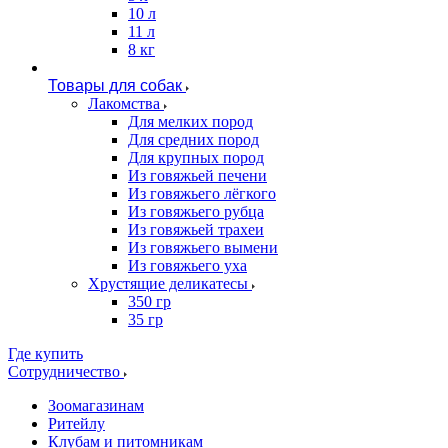
10 л
11 л
8 кг
Товары для собак
Лакомства
Для мелких пород
Для средних пород
Для крупных пород
Из говяжьей печени
Из говяжьего лёгкого
Из говяжьего рубца
Из говяжьей трахеи
Из говяжьего вымени
Из говяжьего уха
Хрустящие деликатесы
350 гр
35 гр
Где купить
Сотрудничество
Зоомагазинам
Ритейлу
Клубам и питомникам