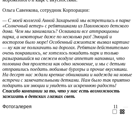
Ольга Савенкова, сотрудник Корпорации:
— С моей коллегой Анной Захарьевой мы встретились в парке
«Солнечный ветер» с ребятишками из Павловского детского
дома. Чем мы занимались? Осваивали все аттракционы
парка, а некоторые даже по несколько раз! Эмоций и
восторгов было море! Особенный ажиотаж вызвал картинг
— ну как не полихачить на дорогах. Ребятам действительно
очень понравилось, не хотелось покидать парк и только
разыгравшийся на свежем воздухе аппетит напомнил, что
половина дня пролетела как одно мгновение, и мы с детьми
отправились поедать любимые бургеры и прочие вкусняшки.
На десерт нас ждали крепкие обнимашки и надежда на новые
встречи с замечательными детками. Нам было так приятно
подарить им эмоции и увидеть их искреннюю радость!
Спасибо компании за то, что у нас есть возможность
зажигать в детских глазках свет.
Фотогалерея
11
—