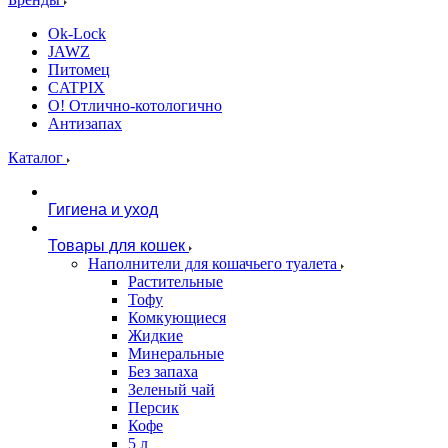
Ok-Lock
JAWZ
Питомец
CATPIX
О! Отлично-котологично
Антизапах
Каталог
Гигиена и уход
Товары для кошек
Наполнители для кошачьего туалета
Растительные
Тофу
Комкующиеся
Жидкие
Минеральные
Без запаха
Зеленый чай
Персик
Кофе
5 л