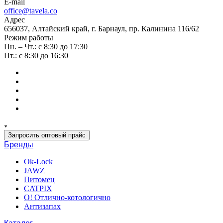
E-mail
office@tavela.co
Адрес
656037, Алтайский край, г. Барнаул, пр. Калинина 116/62
Режим работы
Пн. – Чт.: с 8:30 до 17:30
Пт.: с 8:30 до 16:30
Запросить оптовый прайс
Бренды
Ok-Lock
JAWZ
Питомец
CATPIX
О! Отлично-котологично
Антизапах