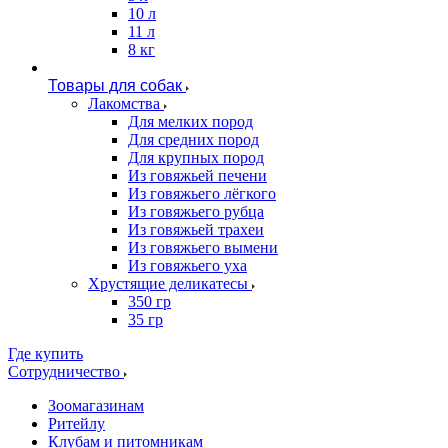
10 л
11 л
8 кг
Товары для собак
Лакомства
Для мелких пород
Для средних пород
Для крупных пород
Из говяжьей печени
Из говяжьего лёгкого
Из говяжьего рубца
Из говяжьей трахеи
Из говяжьего вымени
Из говяжьего уха
Хрустящие деликатесы
350 гр
35 гр
Где купить
Сотрудничество
Зоомагазинам
Ритейлу
Клубам и питомникам