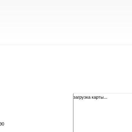
загрузка карты...
90