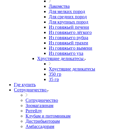
Лакомства
Для мелких пород
Для средних пород
Для крупных пород
Из говяжьей печени
Из говяжьего лёгкого
Из говяжьего рубца
Из говяжьей трахеи
Из говяжьего вымени
Из говяжьего уха
Хрустящие деликатесы
Хрустящие деликатесы
350 гр
35 гр
Где купить
Сотрудничество
Сотрудничество
Зоомагазинам
Ритейлу
Клубам и питомникам
Дистрибьюторам
Амбассадорам