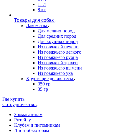
11 л
8 кг
Товары для собак
Лакомства
Для мелких пород
Для средних пород
Для крупных пород
Из говяжьей печени
Из говяжьего лёгкого
Из говяжьего рубца
Из говяжьей трахеи
Из говяжьего вымени
Из говяжьего уха
Хрустящие деликатесы
350 гр
35 гр
Где купить
Сотрудничество
Зоомагазинам
Ритейлу
Клубам и питомникам
Дистрибьюторам