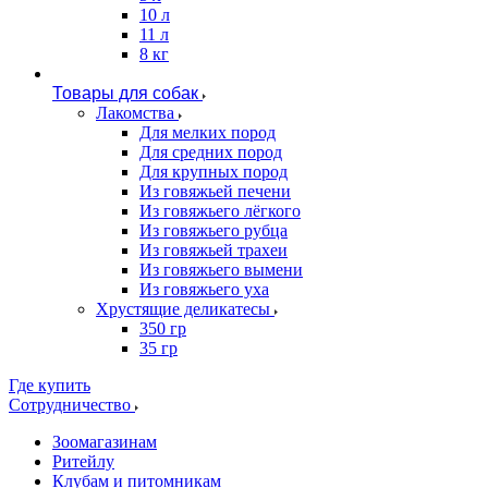
10 л
11 л
8 кг
Товары для собак
Лакомства
Для мелких пород
Для средних пород
Для крупных пород
Из говяжьей печени
Из говяжьего лёгкого
Из говяжьего рубца
Из говяжьей трахеи
Из говяжьего вымени
Из говяжьего уха
Хрустящие деликатесы
350 гр
35 гр
Где купить
Сотрудничество
Зоомагазинам
Ритейлу
Клубам и питомникам