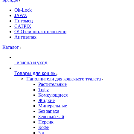
Ok-Lock
JAWZ
Питомец
CATPIX
О! Отлично-котологично
Антизапах
Каталог
Гигиена и уход
Товары для кошек
Наполнители для кошачьего туалета
Растительные
Тофу
Комкующиеся
Жидкие
Минеральные
Без запаха
Зеленый чай
Персик
Кофе
5 л